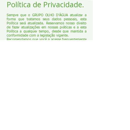
Política de Privacidade.
Sempre que o GRUPO OLHO D’ÁGUA atualizar a
forma que tratamos seus dados pessoais, esta
Política será atualizada. Reservamos nosso direito
de fazer atualizações em nossas práticas e a esta
Política a qualquer tempo, desde que mantida a
conformidade com a legislação vigente.
Recomendamos que você a acesse frequentemente
ou sempre que tiver dúvidas, para ver quaisquer
atualizações ou mudanças à nossa Política.
Como entrar em
contato.
Você pode entrar em contato para:
Fazer perguntas ou comentários sobre esta Política
e nossas práticas de proteção de dados pessoais e
privacidade;
Fazer uma reclamação;
Confirmação da existência de tratamento de seus
Dados Pessoais;
Obter informações sobre como acessar seus Dados
Pessoais;
Realizar a correção de dados pessoais incompletos,
inexatos ou desatualizados;
Obter informações sobre a anonimização, bloqueio