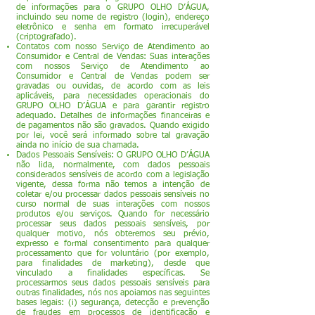
de informações para o GRUPO OLHO D’ÁGUA,
incluindo seu nome de registro (login), endereço
eletrônico e senha em formato irrecuperável
(criptografado).
Contatos com nosso Serviço de Atendimento ao
Consumidor e Central de Vendas: Suas interações
com nossos Serviço de Atendimento ao
Consumidor e Central de Vendas podem ser
gravadas ou ouvidas, de acordo com as leis
aplicáveis, para necessidades operacionais do
GRUPO OLHO D’ÁGUA e para garantir registro
adequado. Detalhes de informações financeiras e
de pagamentos não são gravados. Quando exigido
por lei, você será informado sobre tal gravação
ainda no início de sua chamada.
Dados Pessoais Sensíveis: O GRUPO OLHO D’ÁGUA
não lida, normalmente, com dados pessoais
considerados sensíveis de acordo com a legislação
vigente, dessa forma não temos a intenção de
coletar e/ou processar dados pessoais sensíveis no
curso normal de suas interações com nossos
produtos e/ou serviços. Quando for necessário
processar seus dados pessoais sensíveis, por
qualquer motivo, nós obteremos seu prévio,
expresso e formal consentimento para qualquer
processamento que for voluntário (por exemplo,
para finalidades de marketing), desde que
vinculado a finalidades específicas. Se
processarmos seus dados pessoais sensíveis para
outras finalidades, nós nos apoiamos nas seguintes
bases legais: (i) segurança, detecção e prevenção
de fraudes em processos de identificação e